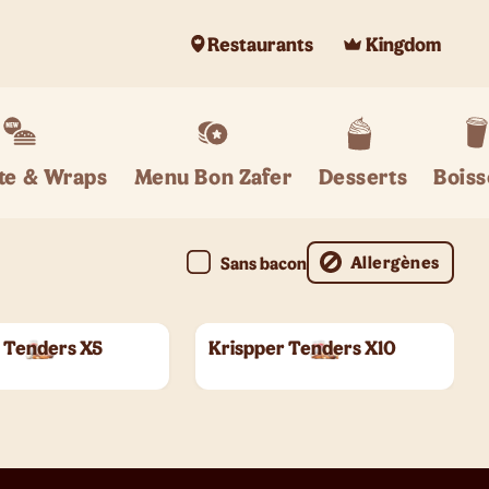
Restaurants
Kingdom
te & Wraps
Menu Bon Zafer
Desserts
Bois
Allergènes
Sans bacon
 Tenders X5
Krispper Tenders X10