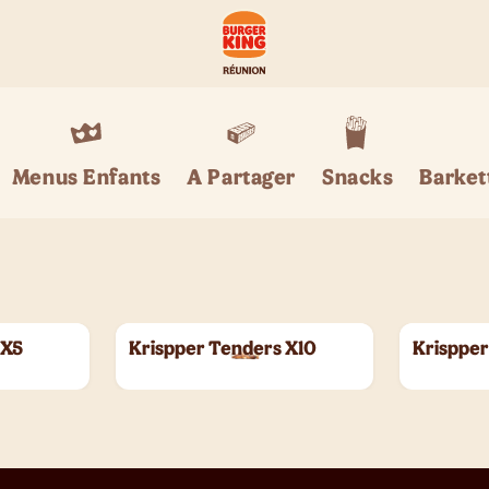
Menus Enfants
A Partager
Snacks
Barket
 X5
Krispper Tenders X10
Krispper