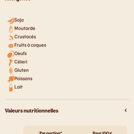
Soja
Moutarde
Crustacés
Fruits à coques
Oeufs
Céleri
Gluten
Poissons
Lait
Valeurs nutritionnelles
Par portion*
Pour 100 g