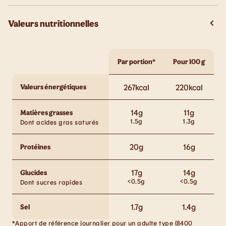
Valeurs nutritionnelles
Par portion*
Pour 100 g
Valeurs énergétiques
267
kcal
220
kcal
14
g
11
g
Matières grasses
1.5
g
1.3
g
Dont acides gras saturés
20
g
16
g
Protéines
17
g
14
g
Glucides
<0.5
g
<0.5
g
Dont sucres rapides
1.7
g
1.4
g
Sel
*Apport de référence journalier pour un adulte type (8400