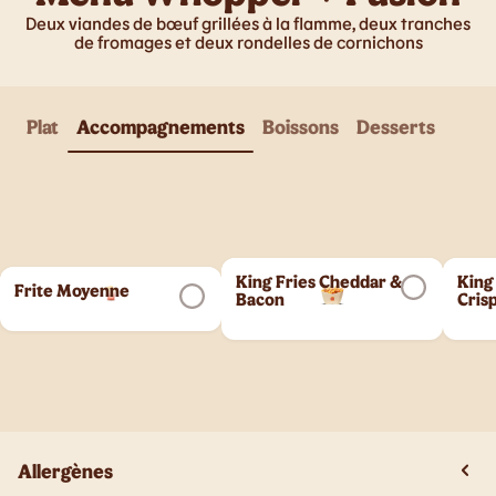
Deux viandes de bœuf grillées à la flamme, deux tranches
de fromages et deux rondelles de cornichons
Plat
Accompagnements
Boissons
Desserts
King Fries Cheddar &
King
Frite Moyenne
Bacon
Cris
Allergènes