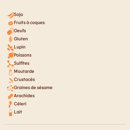
Soja
Fruits à coques
Oeufs
Gluten
Lupin
Poissons
Sulfites
Moutarde
Crustacés
Graines de sésame
Arachides
Céleri
Lait