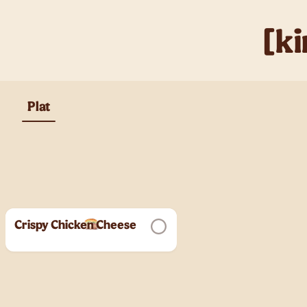
[ki
Plat
Crispy Chicken Cheese