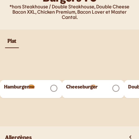
*hors Steakhouse / Double Steakhouse, Double Cheese
Bacon XXL, Chicken Premium, Bacon Lover et Master
Cantal.
Plat
Hamburger
Cheeseburger
Doub
Allergènes