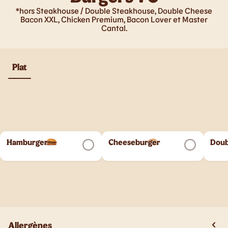
*hors Steakhouse / Double Steakhouse, Double Cheese
Bacon XXL, Chicken Premium, Bacon Lover et Master
Cantal.
Plat
Hamburger
Cheeseburger
Doub
Allergènes