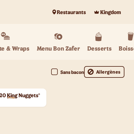
Restaurants
Kingdom
te & Wraps
Menu Bon Zafer
Desserts
Bois
Allergènes
Sans bacon
20 King Nuggets®