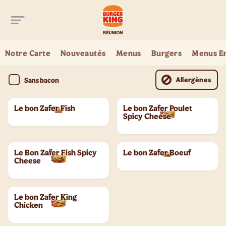
Aller au contenu principal
Notre Carte
Nouveautés
Menus
Burgers
Menus E
Allergènes
Sans bacon
Le bon Zafer Fish
Le bon Zafer Poulet
Spicy Cheese
Le Bon Zafer Fish Spicy
Le bon Zafer Boeuf
Cheese
Le bon Zafer King
Chicken