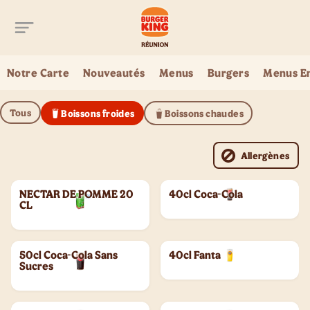
Aller au contenu principal
Notre Carte
Nouveautés
Menus
Burgers
Menus E
Tous
Boissons froides
Boissons chaudes
Allergènes
NECTAR DE POMME 20
40cl Coca-Cola
CL
50cl Coca-Cola Sans
40cl Fanta
Sucres